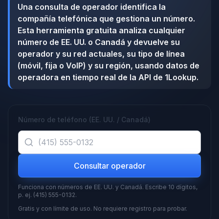
Una consulta de operador identifica la
compañía telefónica que gestiona un número.
Esta herramienta gratuita analiza cualquier
número de EE. UU. o Canadá y devuelve su
operador y su red actuales, su tipo de línea
(móvil, fija o VoIP) y su región, usando datos de
operadora en tiempo real de la API de 1Lookup.
Número de teléfono (EE. UU. / Canadá)
Consultar operador
Funciona con números de EE. UU. y Canadá. Escribe 10 dígitos,
p. ej. (415) 555-0132.
Gratis y con límite de uso. No requiere registro para probar.