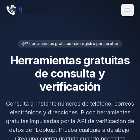
Skip to main content
1
lookup
Get a Demo
7
herramientas gratuitas · sin registro para probar
Herramientas gratuitas
de consulta y
verificación
Consulta al instante números de teléfono, correos
electrónicos y direcciones IP con herramientas
gratuitas impulsadas por la API de verificación de
datos de 1Lookup. Prueba cualquiera de abajo.
Crea una cuenta gratuita cuando necesites