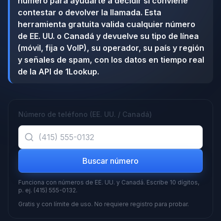
número para ayudarte a decidir si conviene
contestar o devolver la llamada. Esta
herramienta gratuita valida cualquier número
de EE. UU. o Canadá y devuelve su tipo de línea
(móvil, fija o VoIP), su operador, su país y región
y señales de spam, con los datos en tiempo real
de la API de 1Lookup.
Número de teléfono (EE. UU. / Canadá)
Buscar número
Funciona con números de EE. UU. y Canadá. Escribe 10 dígitos,
p. ej. (415) 555-0132.
Gratis y con límite de uso. No requiere registro para probar.